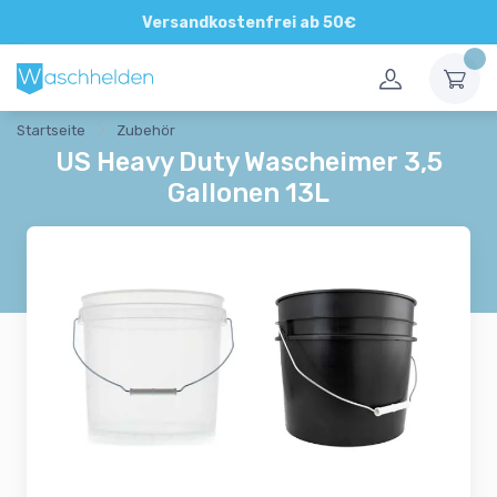
Direkte und persönliche Beratung
Versandkostenfrei ab 50€
Startseite
Zubehör
US Heavy Duty Wascheimer 3,5
Gallonen 13L