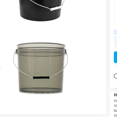
L
H
G
3
Be
S