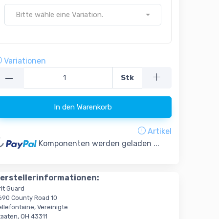
Bitte wähle eine Variation.
Variationen
—
Stk
In den Warenkorb
Artikel
oading...
Komponenten werden geladen ...
erstellerinformationen:
rit Guard
690 County Road 10
llefontaine, Vereinigte
taaten, OH 43311