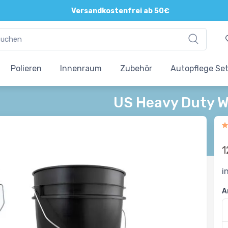
Direkte und persönliche Beratung
Versandkostenfrei ab 50€
Polieren
Innenraum
Zubehör
Autopflege Se
US Heavy Duty W
1
i
A