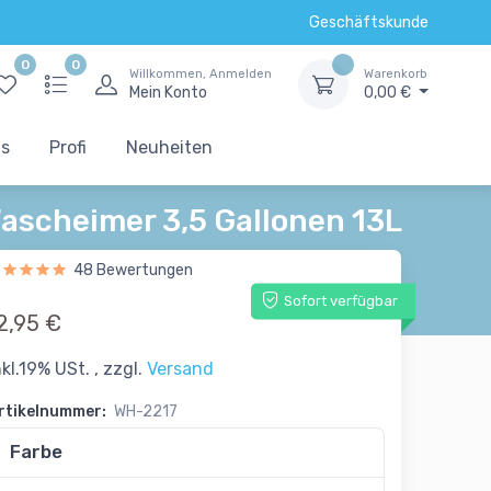
Geschäftskunde
0
0
Willkommen, Anmelden
Warenkorb
Mein Konto
0,00 €
ts
Profi
Neuheiten
ascheimer 3,5 Gallonen 13L
48 Bewertungen
Sofort verfügbar
2,95 €
nkl.19% USt. , zzgl.
Versand
rtikelnummer:
WH-2217
Farbe