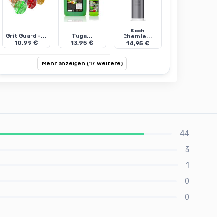
Koch
Grit Guard -...
Tuga...
Chemie...
10,99 €
13,95 €
14,95 €
Mehr anzeigen (17 weitere)
44
3
1
0
0