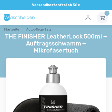
Direkte und persönliche Beratung
Versandkostenfrei ab 50€
Startseite
Autopflege Sets
THE FINISHER LeatherLock 500ml +
Auftragsschwamm +
Mikrofasertuch