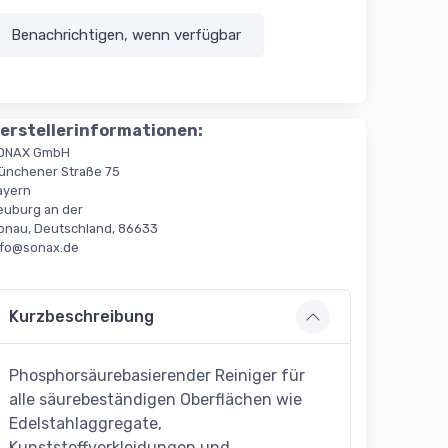
Benachrichtigen, wenn verfügbar
erstellerinformationen:
ONAX GmbH
ünchener Straße 75
ayern
euburg an der
onau, Deutschland, 86633
nfo@sonax.de
Kurzbeschreibung
Phosphorsäurebasierender Reiniger für
alle säurebeständigen Oberflächen wie
Edelstahlaggregate,
Kunststoffverkleidungen und