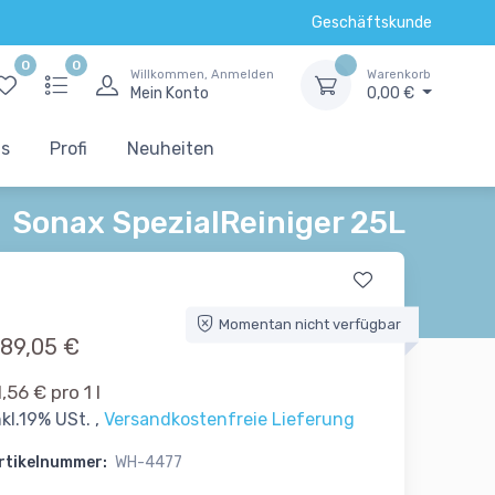
Geschäftskunde
0
0
Willkommen, Anmelden
Warenkorb
Mein Konto
0,00 €
ts
Profi
Neuheiten
Sonax SpezialReiniger 25L
Momentan nicht verfügbar
89,05 €
1,56 € pro 1 l
nkl.19% USt. ,
Versandkostenfreie Lieferung
rtikelnummer:
WH-4477