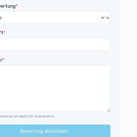
wertung
*
ft
*
r
*
must be at least 50 characters.
Bewertung abschicken