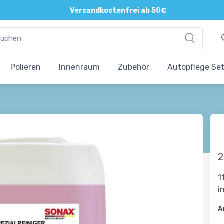
Versandkostenfrei ab 50€
Polieren
Innenraum
Zubehör
Autopflege Se
2
1
i
A