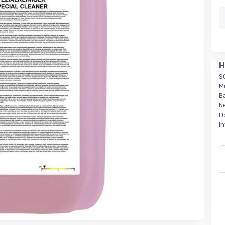
H
S
M
B
N
D
i