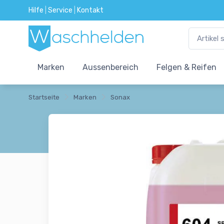
Hilfe
|
Service
|
Kontakt
Marken
Aussenbereich
Felgen & Reifen
Startseite
Marken
Sonax