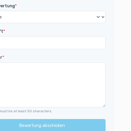
wertung
*
ft
*
r
*
must be at least 50 characters.
Bewertung abschicken