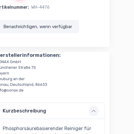
rtikelnummer:
WH-4476
Benachrichtigen, wenn verfügbar
erstellerinformationen:
ONAX GmbH
ünchener Straße 75
ayern
euburg an der
onau, Deutschland, 86633
nfo@sonax.de
Kurzbeschreibung
Phosphorsäurebasierender Reiniger für