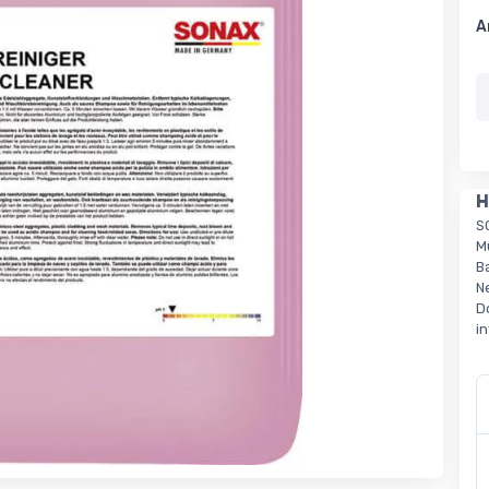
A
H
S
M
B
N
D
i