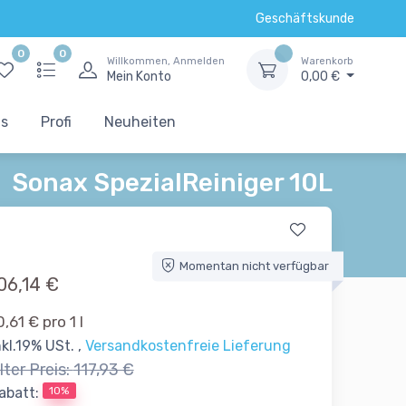
Geschäftskunde
0
0
Willkommen, Anmelden
Warenkorb
Mein Konto
0,00 €
ts
Profi
Neuheiten
Sonax SpezialReiniger 10L
Momentan nicht verfügbar
06,14 €
0,61 € pro 1 l
nkl.19% USt. ,
Versandkostenfreie Lieferung
lter Preis:
117,93 €
10%
abatt: