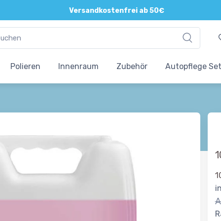
Versandkostenfrei ab 50€
Polieren
Innenraum
Zubehör
Autopflege Se
1
1
i
A
R