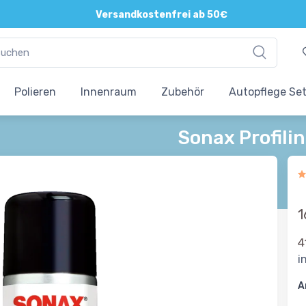
Versandkostenfrei ab 50€
Polieren
Innenraum
Zubehör
Autopflege Se
Sonax Profil
1
4
i
A