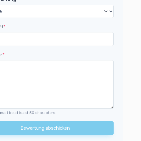
ft
*
r
*
must be at least 50 characters.
Bewertung abschicken