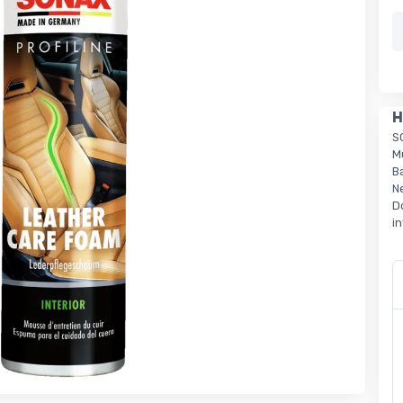
H
S
M
B
N
D
i