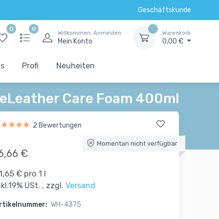
Geschäftskunde
0
0
Willkommen, Anmelden
Warenkorb
Mein Konto
0,00 €
ts
Profi
Neuheiten
ineLeather Care Foam 400ml
2 Bewertungen
Momentan nicht verfügbar
6,66 €
1,65 € pro 1 l
nkl.19% USt. , zzgl.
Versand
rtikelnummer:
WH-4375