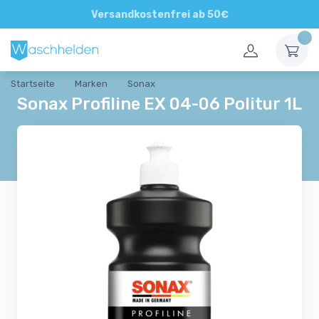
Direkte und persönliche Beratung
Versandkostenfrei ab 50€
Startseite
Marken
Sonax
Sonax Profiline EX 04-06 Politur 1L