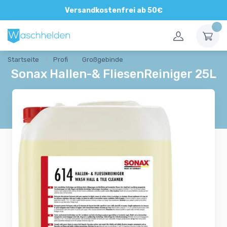
Direkte und persönliche Beratung
Versandkostenfrei ab 50€
Startseite
Profi
Großgebinde
Sonax Hallen-& FliesenReiniger 25L