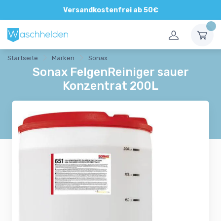
Direkte und persönliche Beratung
Versandkostenfrei ab 50€
Startseite
Marken
Sonax
Sonax FelgenReiniger sauer
Konzentrat 200L