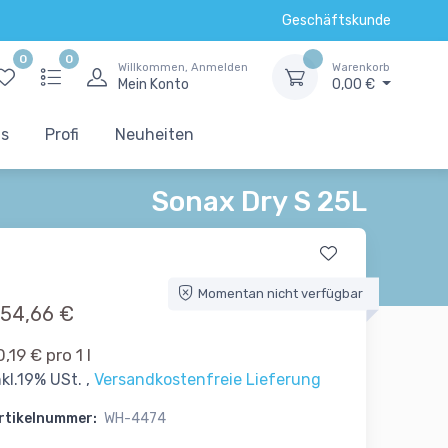
Geschäftskunde
0
0
Willkommen, Anmelden
Warenkorb
Mein Konto
0,00 €
ts
Profi
Neuheiten
Sonax Dry S 25L
Momentan nicht verfügbar
54,66 €
0,19 € pro 1 l
nkl.19% USt. ,
Versandkostenfreie Lieferung
rtikelnummer:
WH-4474