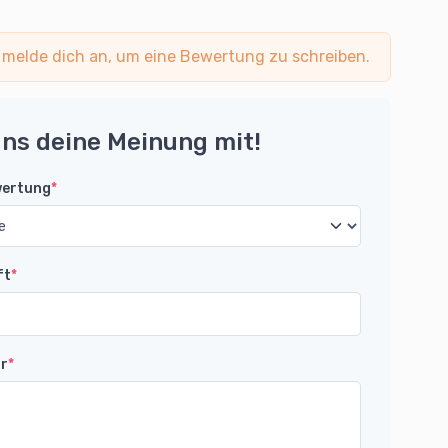
 melde dich an, um eine Bewertung zu schreiben.
uns deine Meinung mit!
wertung
*
ft
*
r
*