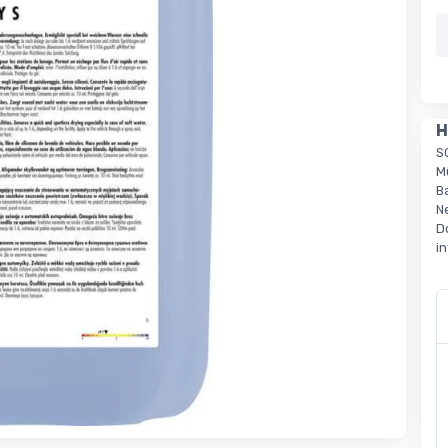
H
S
M
B
N
D
i