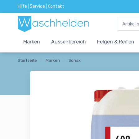
Hilfe
|
Service
|
Kontakt
Marken
Aussenbereich
Felgen & Reifen
Startseite
Marken
Sonax