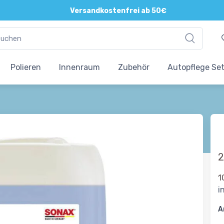
Versandkostenfrei ab 50€
Polieren
Innenraum
Zubehör
Autopflege Se
2
1
i
A