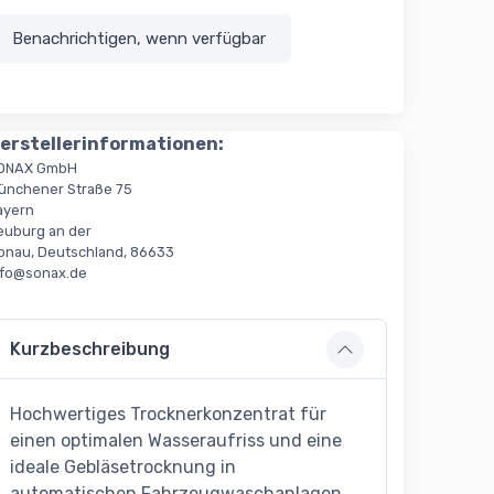
Benachrichtigen, wenn verfügbar
erstellerinformationen:
ONAX GmbH
ünchener Straße 75
ayern
euburg an der
onau, Deutschland, 86633
nfo@sonax.de
Kurzbeschreibung
Hochwertiges Trocknerkonzentrat für
einen optimalen Wasseraufriss und eine
ideale Gebläsetrocknung in
automatischen Fahrzeugwaschanlagen.