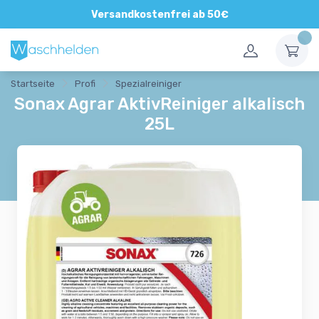
Versandkostenfrei ab 50€
Startseite
Profi
Spezialreiniger
Sonax Agrar AktivReiniger alkalisch
25L