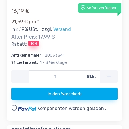
Sofort verfügbar
16,19 €
21,59 € pro 1 l
inkl.19% USt. , zzgl.
Versand
Alter Preis:
17,99 €
10%
Rabatt:
Artikelnummer:
20033341
Lieferzeit:
1 - 3 Werktage
—
Stk.
In den Warenkorb
Loading...
Komponenten werden geladen ...
Herstellerinformationen: