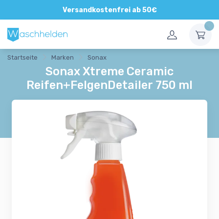
Versandkostenfrei ab 50€
Startseite
Marken
Sonax
Sonax Xtreme Ceramic
Reifen+FelgenDetailer 750 ml