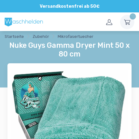
Direkte und persönliche Beratung
Versandkostenfrei ab 50€
Startseite
Zubehör
Mikrofasertuecher
Nuke Guys Gamma Dryer Mint 50 x
80 cm