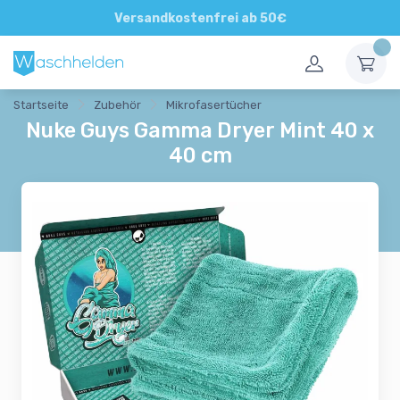
Direkte und persönliche Beratung
Versandkostenfrei ab 50€
Startseite
Zubehör
Mikrofasertücher
Nuke Guys Gamma Dryer Mint 40 x
40 cm