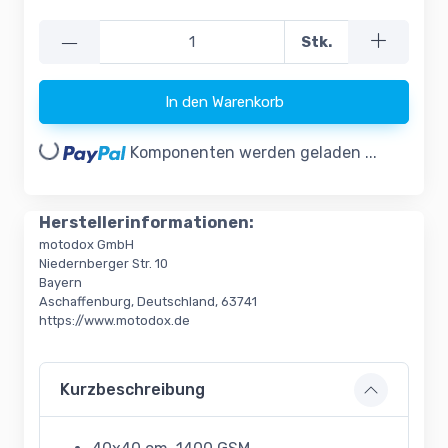
—
Stk.
In den Warenkorb
oading...
Komponenten werden geladen ...
Herstellerinformationen:
motodox GmbH
Niedernberger Str. 10
Bayern
Aschaffenburg, Deutschland, 63741
https://www.motodox.de
Kurzbeschreibung