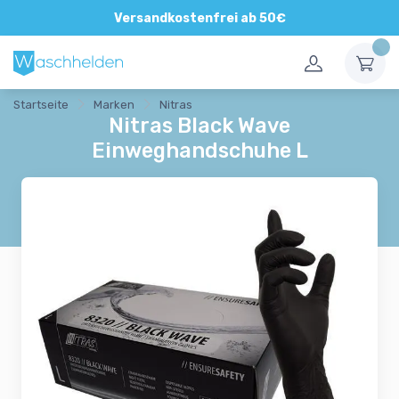
Direkte und persönliche Beratung
Versandkostenfrei ab 50€
Startseite
Marken
Nitras
Nitras Black Wave
Einweghandschuhe L