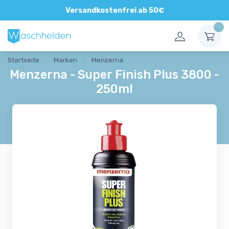
Direkte und persönliche Beratung
Versandkostenfrei ab 50€
Startseite
Marken
Menzerna
Menzerna - Super Finish Plus 3800 -
250ml