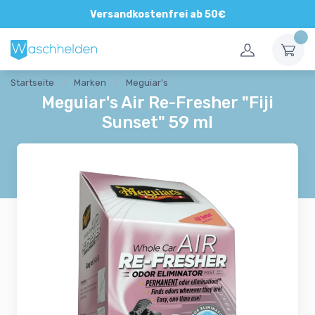
Direkte und persönliche Beratung
Versandkostenfrei ab 50€
Startseite
Marken
Meguiar's
Meguiar's Air Re-Fresher "Fiji
Sunset" 59 ml