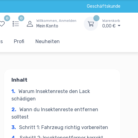
Geschäftskunde
0
0
Willkommen, Anmelden
Warenkorb
Mein Konto
0,00 €
ts
Profi
Neuheiten
Inhalt
1.
Warum Insektenreste den Lack
schädigen
2.
Wann du Insektenreste entfernen
solltest
3.
Schritt 1: Fahrzeug richtig vorbereiten
4.
Schritt 2: Insektenentferner korrekt