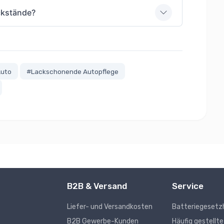
ckstände?
Auto
#Lackschonende Autopflege
B2B & Versand
Service
Liefer- und Versandkosten
Batteriegesetz
s
B2B Gewerbe-Kunden
Häufig gestellt