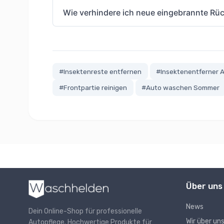
Wie verhindere ich neue eingebrannte Rü
#Insektenreste entfernen
#Insektenentferner 
#Frontpartie reinigen
#Auto waschen Sommer
Über uns
News
Dein Online-Shop für professionelle
Wir über un
Autopflege. Hochwertige Produkte für