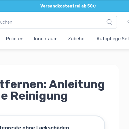
Direkte und persönliche Beratung
Versandkostenfrei ab 50€
Polieren
Innenraum
Zubehör
Autopflege Se
tfernen: Anleitung
e Reinigung
ektenreste ohne Lackschäden