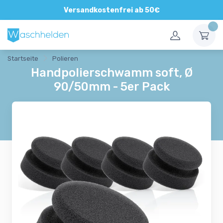
Versandkostenfrei ab 50€
Startseite
Polieren
Handpolierschwamm soft, Ø
90/50mm - 5er Pack