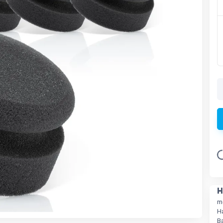
L
H
m
H
B