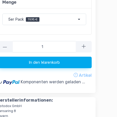
Menge
5er Pack
19,95 €
—
In den Warenkorb
Artikel
oading...
Komponenten werden geladen ...
erstellerinformationen:
otodox GmbH
ansaring 8
ayern