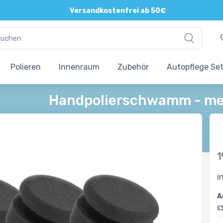
Direkte und persönliche Beratung
Versandkostenfrei ab 50€
Polieren
Innenraum
Zubehör
Autopflege Se
Handpolierschwamm - me
1
i
A