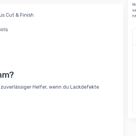
N
s
us Cut & Finish
h
irls
y
mm?
zuverlässiger Helfer, wenn du Lackdefekte