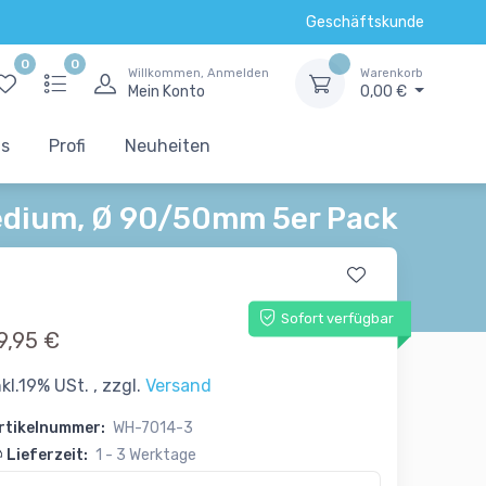
Geschäftskunde
0
0
Willkommen, Anmelden
Warenkorb
Mein Konto
0,00 €
ts
Profi
Neuheiten
dium, Ø 90/50mm 5er Pack
Sofort verfügbar
9,95 €
nkl.19% USt. , zzgl.
Versand
rtikelnummer:
WH-7014-3
Lieferzeit:
1 - 3 Werktage