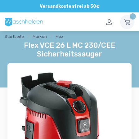
Direkte und persönliche Beratung
Versandkostenfrei ab 50€
Startseite
Marken
Flex
Flex VCE 26 L MC 230/CEE
Sicherheitssauger