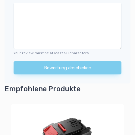
Your review must be at least 50 characters.
Bewertung abschicken
Empfohlene Produkte
Mi
Wi
3