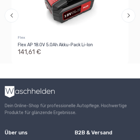
3
Flex
Flex AP 18.0V 5.0Ah Akku-Pack Li-Ion
141,61 €
Dein Online-Shop für professionelle Autopflege. Hochwertige
Produkte für glänzende Ergebnisse.
Über uns
B2B & Versand