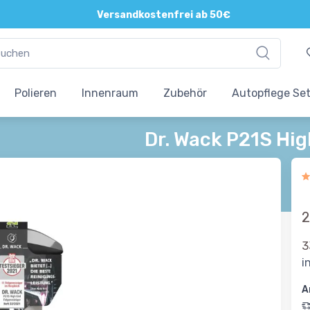
Direkte und persönliche Beratung
Versandkostenfrei ab 50€
Polieren
Innenraum
Zubehör
Autopflege Se
Dr. Wack P21S Hi
2
3
i
A