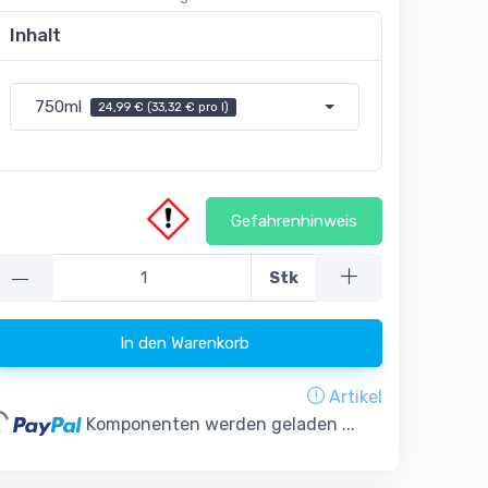
Inhalt
750ml
24,99 € (33,32 € pro l)
Gefahrenhinweis
—
Stk
In den Warenkorb
Artikel
...
Komponenten werden geladen ...