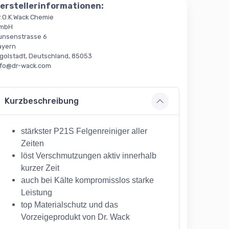
erstellerinformationen:
r.O.K.Wack Chemie
mbH
unsenstrasse 6
ayern
ngolstadt, Deutschland, 85053
nfo@dr-wack.com
Kurzbeschreibung
stärkster P21S Felgenreiniger aller
Zeiten
löst Verschmutzungen aktiv innerhalb
kurzer Zeit
auch bei Kälte kompromisslos starke
Leistung
top Materialschutz und das
Vorzeigeprodukt von Dr. Wack