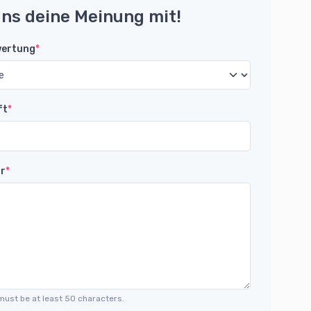
uns deine Meinung mit!
wertung
*
ft
*
r
*
must be at least 50 characters.