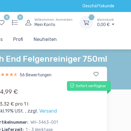
Geschäftskunde
0
0
Willkommen, Anmelden
Warenkorb
Mein Konto
0,00 €
ts
Profi
Neuheiten
gh End Felgenreiniger 750ml
56 Bewertungen
Sofort verfügbar
4,99 €
3,32 € pro 1 l
nkl.19% USt. , zzgl.
Versand
rtikelnummer:
WH-3463-001
Lieferzeit:
1 - 3 Werktage