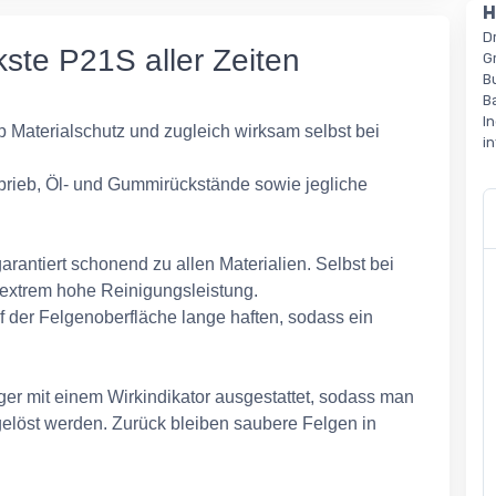
H
D
ste P21S aller Zeiten
G
B
B
I
p Materialschutz und zugleich wirksam selbst bei
i
brieb, Öl- und Gummirückstände sowie jegliche
arantiert schonend zu allen Materialien. Selbst bei
 extrem hohe Reinigungsleistung.
f der Felgenoberfläche lange haften, sodass ein
er mit einem Wirkindikator ausgestattet, sodass man
löst werden. Zurück bleiben saubere Felgen in