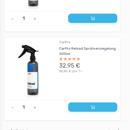
CarPro
CarPro Reload Sprühversiegelung
500ml
32,95 €
65,90 € pro 1 l