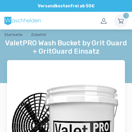
Direkte und persönliche Beratung
Versandkostenfrei ab 50€
Startseite
Zubehör
ValetPRO Wash Bucket by Grit Guard
+ GritGuard Einsatz