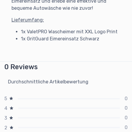
Eimereinsatz und erlebe eine effektive und
bequeme Autowäsche wie nie zuvor!
Lieferumfang:
1x ValetPRO Wascheimer mit XXL Logo Print
1x GritGuard Eimereinsatz Schwarz
0 Reviews
Durchschnittliche Artikelbewertung
0
5
0
4
0
3
0
2