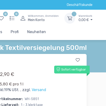
Geschäftskunde
0
0
Willkommen, Anmelden
Warenkorb
Mein Konto
0,00 €
ts
Profi
Neuheiten
ck Textilversiegelung 500ml
Sofort verfügbar
2,90 €
5,80 € pro 1 l
nkl.19% USt. , zzgl.
Versand
rtikelnummer:
WH-5851
Lieferzeit:
1 - 3 Werktage