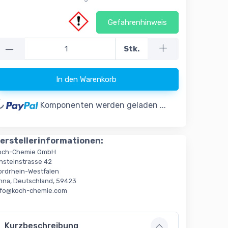
Gefahrenhinweis
—
Stk.
ding...
In den Warenkorb
Komponenten werden geladen ...
erstellerinformationen:
och-Chemie GmbH
insteinstrasse 42
ordrhein-Westfalen
nna, Deutschland, 59423
nfo@koch-chemie.com
Kurzbeschreibung