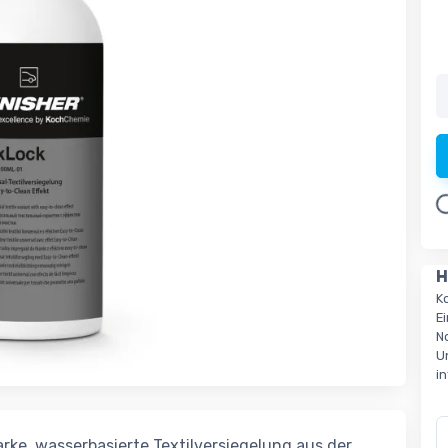
Loa
H
K
E
N
U
i
arke, wasserbasierte Textilversiegelung aus der