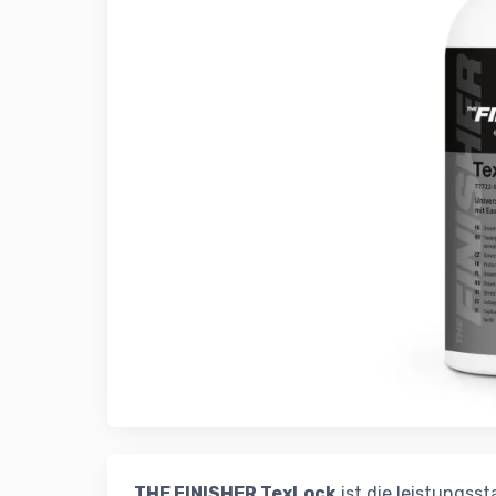
THE FINISHER TexLock
ist die leistungsst