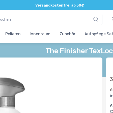
Versandkostenfrei ab 50€
Polieren
Innenraum
Zubehör
Autopflege Se
The Finisher TexLo
3
6
i
A