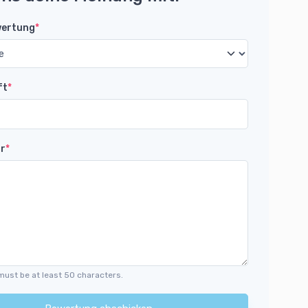
wertung
*
ft
*
r
*
must be at least 50 characters.