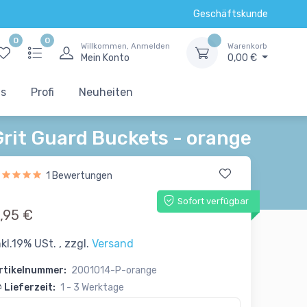
Geschäftskunde
0
0
Willkommen, Anmelden
Warenkorb
Mein Konto
0,00 €
ts
Profi
Neuheiten
Grit Guard Buckets - orange
1 Bewertungen
Sofort verfügbar
,95 €
nkl.19% USt. , zzgl.
Versand
rtikelnummer:
2001014-P-orange
Lieferzeit:
1 - 3 Werktage