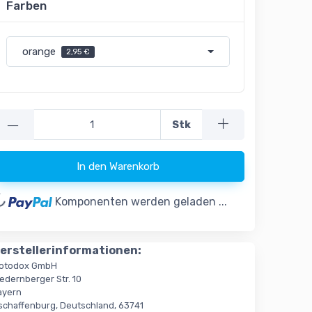
Farben
orange
2,95 €
—
Stk
ing...
In den Warenkorb
Komponenten werden geladen ...
erstellerinformationen:
otodox GmbH
edernberger Str. 10
ayern
schaffenburg, Deutschland, 63741