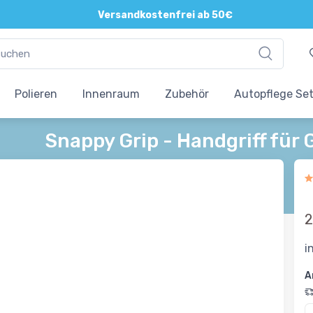
Direkte und persönliche Beratung
Versandkostenfrei ab 50€
Polieren
Innenraum
Zubehör
Autopflege Se
Snappy Grip - Handgriff für 
2
i
A