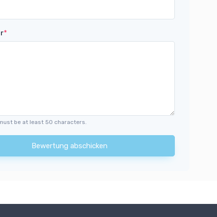
r
*
must be at least 50 characters.
Bewertung abschicken