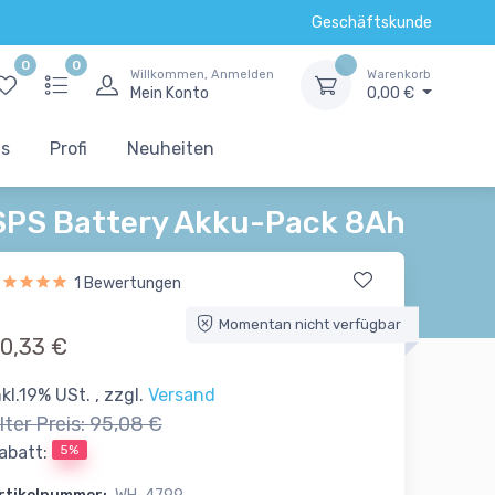
Geschäftskunde
0
0
Willkommen, Anmelden
Warenkorb
Mein Konto
0,00 €
ts
Profi
Neuheiten
SPS Battery Akku-Pack 8Ah
1 Bewertungen
Momentan nicht verfügbar
0,33 €
nkl.19% USt. , zzgl.
Versand
lter Preis:
95,08 €
5%
abatt: