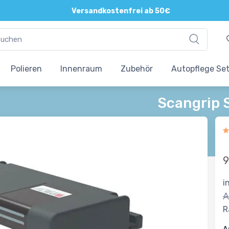
Versandkostenfrei ab 50€
Polieren
Innenraum
Zubehör
Autopflege Se
Scangrip 
9
i
A
R