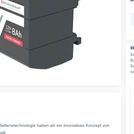
A
H
S
R
S
s
tterietechnologie haben wir ein innovatives Konzept von
elt.