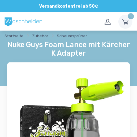
Versandkostenfrei ab 50€
Startseite
Zubehör
Schaumsprüher
Nuke Guys Foam Lance mit Kärcher
K Adapter