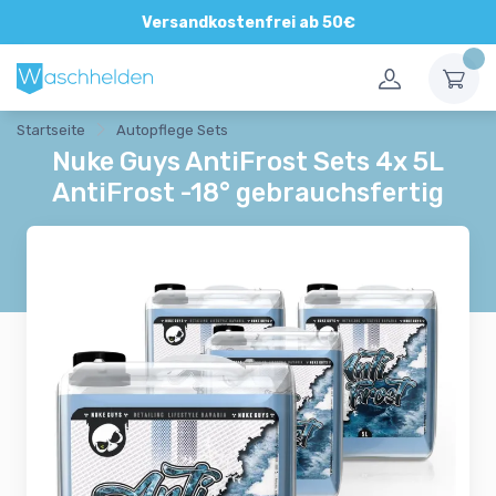
Direkte und persönliche Beratung
Versandkostenfrei ab 50€
Startseite
Autopflege Sets
Nuke Guys AntiFrost Sets 4x 5L
AntiFrost -18° gebrauchsfertig