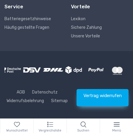
Service
Vorteile
Batteriegesetzhinweise
Lexikon
Häufig gestellte Fragen
Sichere Zahlung
Unsere Vorteile
AGB
Datenschutz
Vertrag widerrufen
Widerrufsbelehrung
Sitemap
* Alle Preise inkl. gesetzlicher USt., zzgl.
Versand
© Waschhelden
Wunschzettel
Vergleichsliste
Suchen
Menü