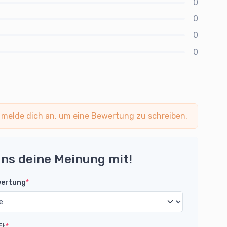
0
0
0
0
 melde dich an, um eine Bewertung zu schreiben.
uns deine Meinung mit!
wertung
*
ft
*