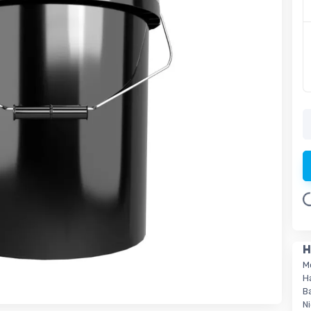
Loadin
H
M
H
B
N