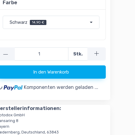
Farbe
Schwarz
14,90 €
—
Stk.
g...
In den Warenkorb
Komponenten werden geladen ...
erstellerinformationen:
otodox GmbH
ansaring 8
ayern
iedernberg, Deutschland, 63843