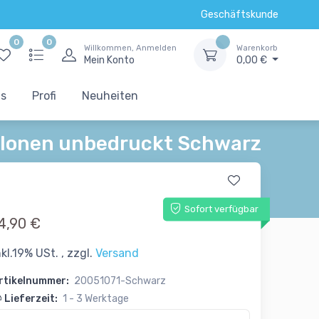
Geschäftskunde
0
0
Willkommen, Anmelden
Warenkorb
Mein Konto
0,00 €
ts
Profi
Neuheiten
llonen unbedruckt Schwarz
Sofort verfügbar
4,90 €
nkl.19% USt. , zzgl.
Versand
rtikelnummer:
20051071-Schwarz
Lieferzeit:
1 - 3 Werktage