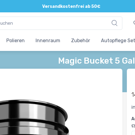
Versandkostenfrei ab 50€
Polieren
Innenraum
Zubehör
Autopflege Se
Magic Bucket 5 Ga
1
i
A