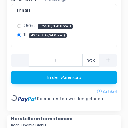
Inhalt
250ml
17,95 € (71,78 € pro l)
1L
49,94 € (49,94 € pro l)
—
Stk
In den Warenkorb
Artikel
Loading...
Komponenten werden geladen ...
Herstellerinformationen:
Koch-Chemie GmbH