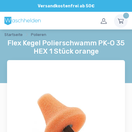
Direkte und persönliche Beratung
Versandkostenfrei ab 50€
Startseite
Polieren
Flex Kegel Polierschwamm PK-O 35
HEX 1 Stück orange