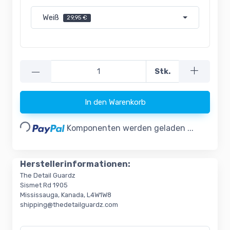
Weiß
29,95 €
—
Stk.
In den Warenkorb
Loading...
Komponenten werden geladen ...
Herstellerinformationen:
The Detail Guardz
Sismet Rd 1905
Mississauga, Kanada, L4W1W8
shipping@thedetailguardz.com