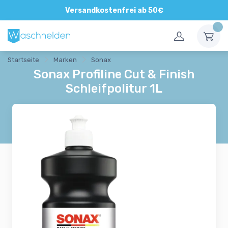
Versandkostenfrei ab 50€
Startseite
Marken
Sonax
Sonax Profiline Cut & Finish
Schleifpolitur 1L