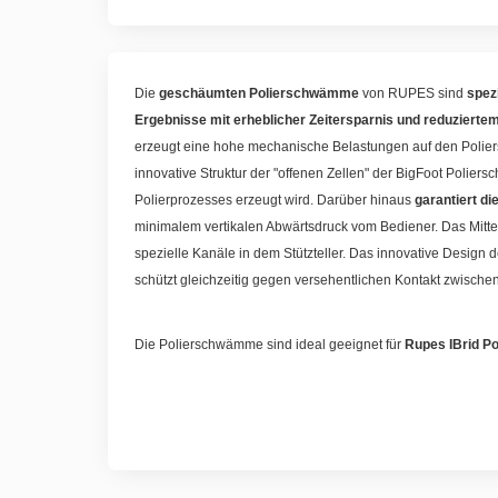
Die
geschäumten Polierschwämme
von RUPES sind
spez
Ergebnisse mit erheblicher Zeitersparnis und reduziert
erzeugt eine hohe mechanische Belastungen auf den Polier
innovative Struktur der "offenen Zellen" der BigFoot Poli
Polierprozesses erzeugt wird. Darüber hinaus
garantiert d
minimalem vertikalen Abwärtsdruck vom Bediener. Das Mitte
spezielle Kanäle in dem Stützteller. Das innovative Design
schützt gleichzeitig gegen versehentlichen Kontakt zwischen
Die Polierschwämme sind ideal geeignet für
Rupes IBrid P