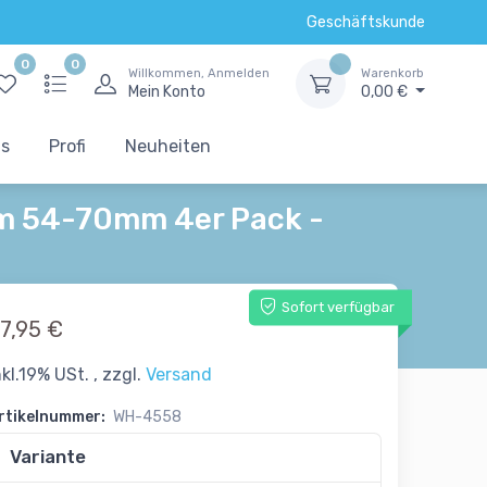
Geschäftskunde
0
0
Willkommen, Anmelden
Warenkorb
Mein Konto
0,00 €
ts
Profi
Neuheiten
m 54-70mm 4er Pack -
Sofort verfügbar
7,95 €
nkl.19% USt. , zzgl.
Versand
rtikelnummer:
WH-4558
Variante