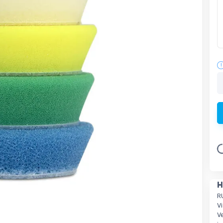
Lo
H
R
V
Ve