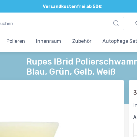
Direkte und persönliche Beratung
Versandkostenfrei ab 50€
Polieren
Innenraum
Zubehör
Autopflege Se
Rupes IBrid Polierschwam
Blau, Grün, Gelb, Weiß
3
i
A