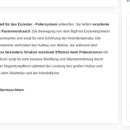
i
iell für das Exzenter - Poliersystem
entworfen. Sie liefern
exzellente
em Pastenverbrauch
. Die Bewegung von dem BigFoot Exzenterpolierer
schwamm und sorgt für eine Erhöhung der Innentemperatur. Die
erschwämme verhindert den Aufbau von Wärme, die während dem
iese besondere Struktur maximale Effizienz beim Polierprozess
mit
lloch sorgt für eine bessere Belüftung und Wärmeverteilung durch
 der Kegelstumpfform optimiert die Leistung des großen Hubes und
 dem Stützteller und der Arbeitsfläche
oliermaschinen
.