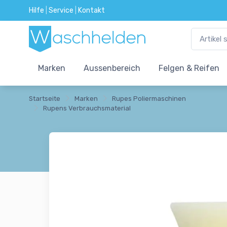
Hilfe
|
Service
|
Kontakt
Marken
Aussenbereich
Felgen & Reifen
Startseite
Marken
Rupes Poliermaschinen
Rupens Verbrauchsmaterial