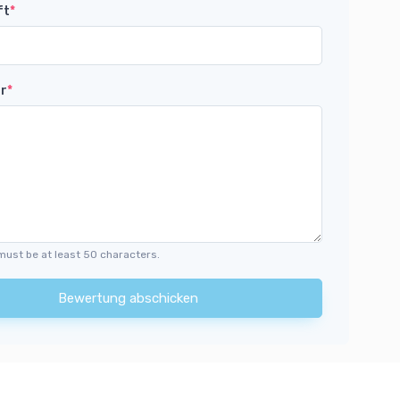
ft
*
r
*
must be at least 50 characters.
Bewertung abschicken