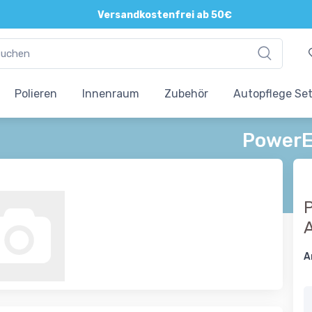
Versandkostenfrei ab 50€
Polieren
Innenraum
Zubehör
Autopflege Se
PowerE
P
A