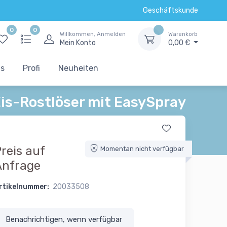
Geschäftskunde
0
0
Willkommen, Anmelden
Warenkorb
Mein Konto
0,00 €
ts
Profi
Neuheiten
is-Rostlöser mit EasySpray
reis auf
Momentan nicht verfügbar
Anfrage
rtikelnummer:
20033508
Benachrichtigen, wenn verfügbar