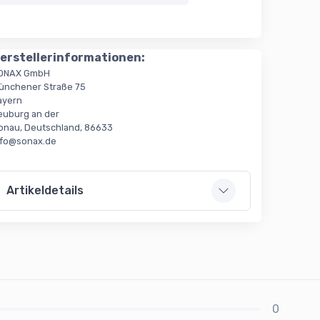
erstellerinformationen:
ONAX GmbH
ünchener Straße 75
ayern
euburg an der
onau, Deutschland, 86633
nfo@sonax.de
Artikeldetails
0