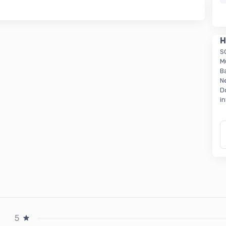
H
S
M
B
N
D
i
5