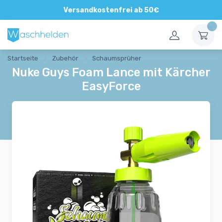
Direkte und persönliche Beratung
Versandkostenfrei ab 50€
Startseite
Zubehör
Schaumsprüher
Nuke Guys Foam Lance mit Kärcher
EasyForce