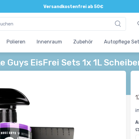
Versandkostenfrei ab 50€
Polieren
Innenraum
Zubehör
Autopflege Se
e Guys EisFrei Sets 1x 1L Scheibe
1
i
A