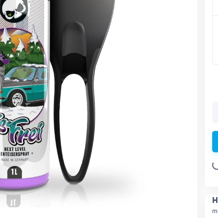
Loading.
H
m