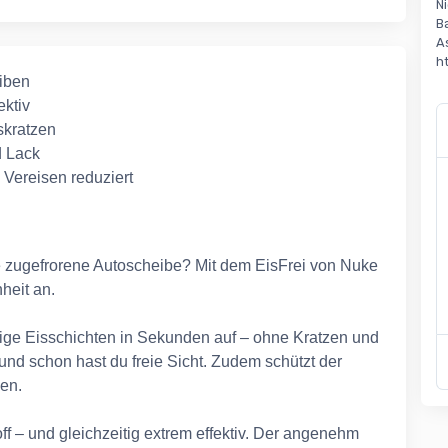
Ni
B
A
h
eiben
ektiv
kratzen
d Lack
 Vereisen reduziert
e zugefrorene Autoscheibe? Mit dem EisFrei von Nuke
heit an.
ige Eisschichten in Sekunden auf – ohne Kratzen und
und schon hast du freie Sicht. Zudem schützt der
sen.
f – und gleichzeitig extrem effektiv. Der angenehm