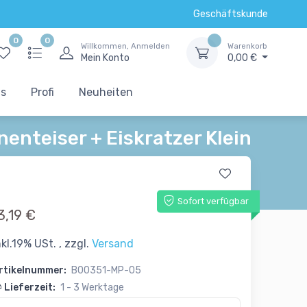
Geschäftskunde
0
0
Willkommen, Anmelden
Warenkorb
Mein Konto
0,00 €
ts
Profi
Neuheiten
nenteiser + Eiskratzer Klein
Sofort verfügbar
3,19 €
nkl.19% USt. , zzgl.
Versand
rtikelnummer:
B00351-MP-05
Lieferzeit:
1 - 3 Werktage