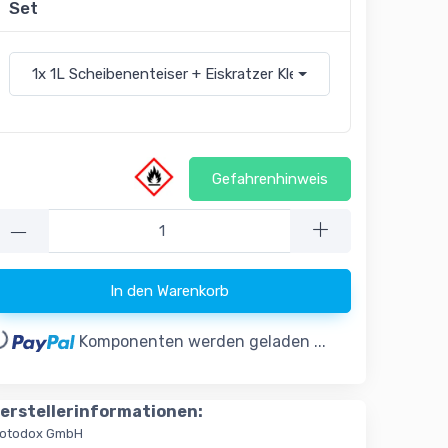
Set
1x 1L Scheibenenteiser + Eiskratzer Klein
13,19 €
Gefahrenhinweis
—
In den Warenkorb
..
Komponenten werden geladen ...
erstellerinformationen:
otodox GmbH