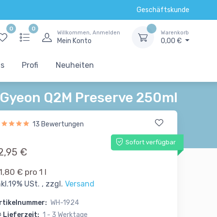
Geschäftskunde
0
0
Willkommen, Anmelden
Warenkorb
Mein Konto
0,00 €
ts
Profi
Neuheiten
Gyeon Q2M Preserve 250ml
13 Bewertungen
Sofort verfügbar
2,95 €
1,80 € pro 1 l
nkl.19% USt. , zzgl.
Versand
rtikelnummer:
WH-1924
Lieferzeit:
1 - 3 Werktage