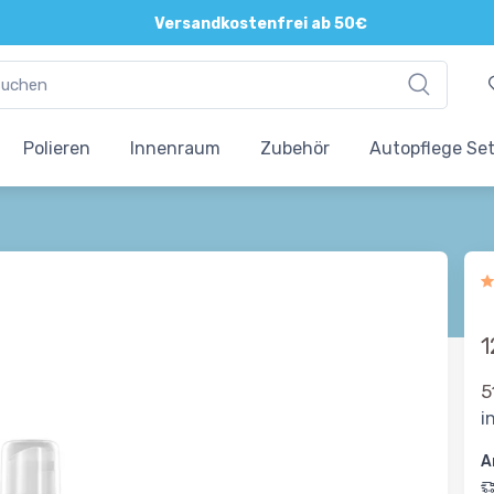
Direkte und persönliche Beratung
Versandkostenfrei ab 50€
Polieren
Innenraum
Zubehör
Autopflege Se
1
5
i
A