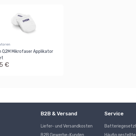
atoren
 Q2M Mikrofaser Applikator
et
95 €
B2B & Versand
Service
Liefer- und Versandkosten
Batteriegesetz
s
B2B Gewerbe-Kunden
Häufig gestellt