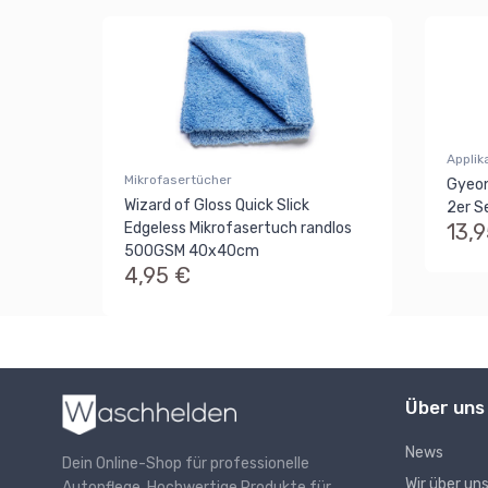
Applik
Mikrofasertücher
Gyeon
Wizard of Gloss Quick Slick
2er S
13,
Edgeless Mikrofasertuch randlos
500GSM 40x40cm
4,95 €
Über uns
News
Dein Online-Shop für professionelle
Wir über un
Autopflege. Hochwertige Produkte für