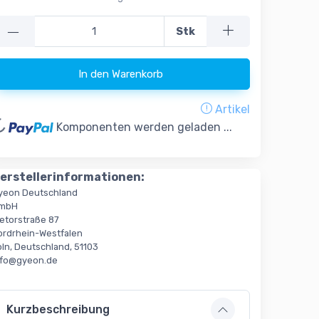
—
Stk
In den Warenkorb
Artikel
oading...
Komponenten werden geladen ...
erstellerinformationen:
yeon Deutschland
mbH
ietorstraße 87
ordrhein-Westfalen
öln, Deutschland, 51103
nfo@gyeon.de
Kurzbeschreibung