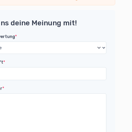
uns deine Meinung mit!
wertung
*
ft
*
r
*