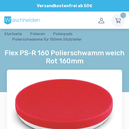
Versandkostenfrei ab 50€
Startseite
Polieren
Polierpads
Polierschwämme für 150mm Stützteller
Flex PS-R 160 Polierschwamm weich
Rot 160mm