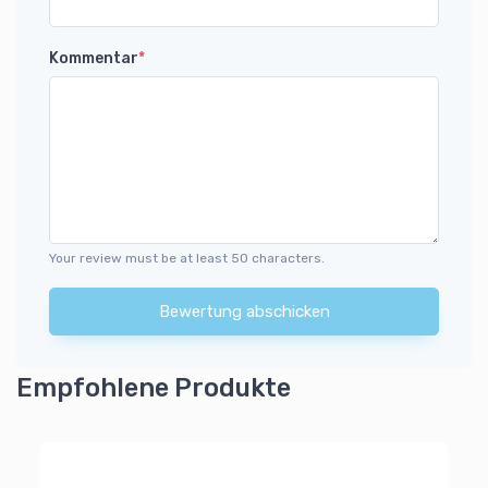
Kommentar
*
Your review must be at least 50 characters.
Bewertung abschicken
Empfohlene Produkte
Mi